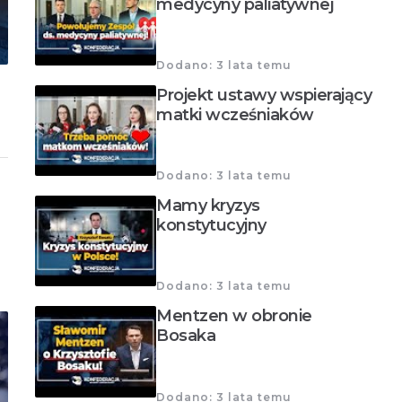
medycyny paliatywnej
Dodano: 3 lata temu
Projekt ustawy wspierający
matki wcześniaków
Dodano: 3 lata temu
Mamy kryzys
konstytucyjny
Dodano: 3 lata temu
Mentzen w obronie
Bosaka
Dodano: 3 lata temu