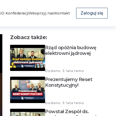
Zaloguj się
i
O Konfederacji
Wesprzyj nas!
Kontakt
Zobacz także:
Rząd opóźnia budowę
elektrowni jądrowej
Dodano: 3 lata temu
Prezentujemy Reset
Konstytucyjny!
Dodano: 3 lata temu
Powstał Zespół ds.