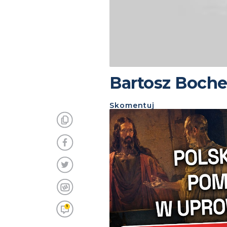
Bartosz Boch
Skomentuj
1