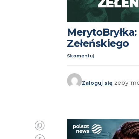
MerytoBryłka:
Zełeńskiego
Skomentuj
żeby mó
Zaloguj się