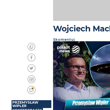
Wojciech Mach
Skomentuj
0
PRZEMYSŁAW
WIPLER