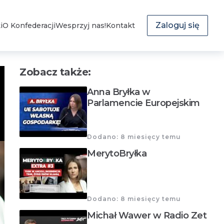
Zaloguj się
i
O Konfederacji
Wesprzyj nas!
Kontakt
Zobacz także:
Anna Bryłka w
Parlamencie Europejskim
Dodano: 8 miesięcy temu
MerytoBryłka
Dodano: 8 miesięcy temu
Michał Wawer w Radio Zet