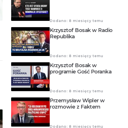
Dodano: 8 miesięcy temu
Krzysztof Bosak w Radio
Republika
Dodano: 8 miesięcy temu
Krzysztof Bosak w
programie Gość Poranka
Dodano: 8 miesięcy temu
Przemysław Wipler w
rozmowie z Faktem
Dodano: 8 miesięcy temu