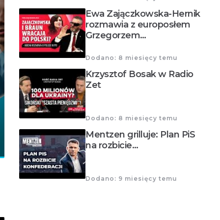
Ewa Zajączkowska-Hernik
rozmawia z europosłem
Grzegorzem…
Dodano: 8 miesięcy temu
Krzysztof Bosak w Radio
Zet
Dodano: 8 miesięcy temu
Mentzen grilluje: Plan PiS
na rozbicie…
Dodano: 9 miesięcy temu