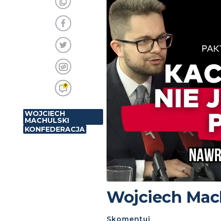
0
WOJCIECH
MACHULSKI
KONFEDERACJA
Wojciech Mach
Skomentuj