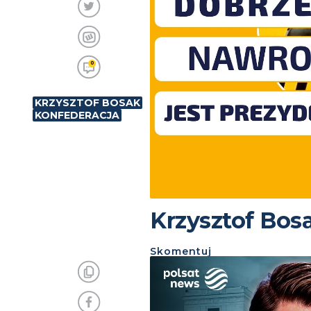
0
KRZYSZTOF BOSAK
KONFEDERACJA
Krzysztof Bos
Skomentuj