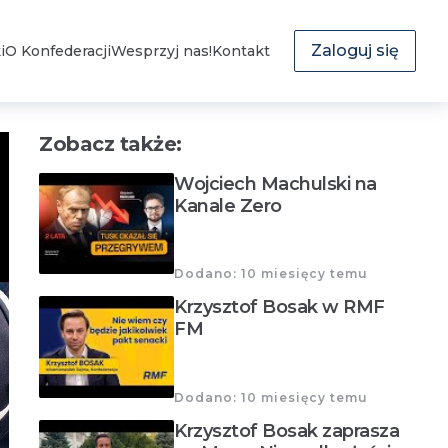
Zaloguj się
i
O Konfederacji
Wesprzyj nas!
Kontakt
Zobacz także:
Wojciech Machulski na
Kanale Zero
Dodano: 10 miesięcy temu
Krzysztof Bosak w RMF
FM
Dodano: 10 miesięcy temu
Krzysztof Bosak zaprasza