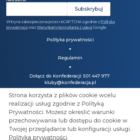
Witryna zabezpieczona przez reCAPTCHA zgodnie z
Polityką
prywatności
oraz
Warunkami korzystania z usług
Google.
Polityka prywatności
Regulamin
Dołącz do Konfederacji: 501 447 977
kluby@konfederacja.pl
Strona korzysta z plików cookie wcelu
Kontakt dla mediów: 690 868 101
realizacji usług zgodnie z Polityką
biuro.prasowe@konfederacja.pl
Prywatności. Możesz okreslić warunki
przechowywania lub
dostępu do cookie w
Zobacz uproszczoną wersję strony
Twojej przeglądarce lub konfiguracji usługi.
Polityka prywatności
.