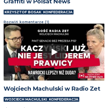
Graffiti w Polsat News
KRZYSZTOF BOSAK
KONFEDERACJA
Rozwiń
komentarze (
1
)
Wojciech Machulski w Radio Zet
WOJCIECH MACHULSKI
KONFEDERACJA