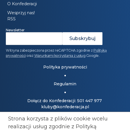
O Konfederacji
Wesprzyj nas!
RSS
Newsletter
Witryna zabezpieczona przez reCAPTCHA zgodnie z
Polityką
prywatności
oraz
Warunkami korzystania z usług
Google.
Polityka prywatności
Regulamin
Dołącz do Konfederacji: 501 447 977
kluby@konfederacja.pl
Strona korzysta z plików cookie wcelu
Kontakt dla mediów: 690 868 101
realizacji usług zgodnie z Polityką
biuro.prasowe@konfederacja.pl