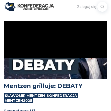
Sear
Zaloguj się
for:
Mentzen grilluje: DEBATY
SŁAWOMIR MENTZEN
KONFEDERACJA
MENTZEN2025
Komentarze (3)