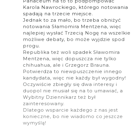
Panaceum na to to podpompować
Karola Nawrockiego, którego notowania
spadają na trzecie miejsce.
Jednak to za mało, bo trzeba obniżyć
notowania Słamomira Mentzena, więc
najlepiej wysłać Trzecią Nogę na wszelkie
możliwe debaty, bo może wyjdzie spod
progu.
Republika też woli spadek Sławomira
Mentzena, więc dopuszcza nie tylko
chihuahua, ale i Grzegorz Brauna.
Potwierdza to niewpuszczenie innego
kandydata, więc nie kaźdy był wygodny!
Oczywiście zbiegły się dwa interesy i
duopol nie musiał się na to umawiać, a
Wybitny Dziennikarz też był
zainteresowany.
Dlatego wsparcie każdego z nas jest
konieczne, bo nie wiadomo co jeszcze
wymyślą!