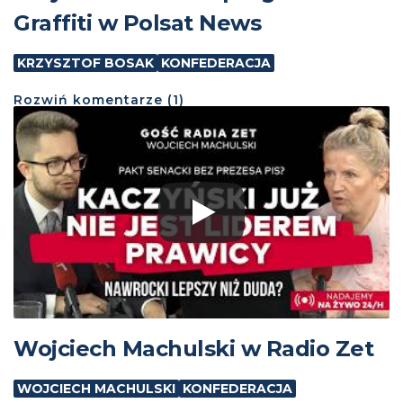
Graffiti w Polsat News
KRZYSZTOF BOSAK
KONFEDERACJA
Rozwiń
komentarze (
1
)
Wojciech Machulski w Radio Zet
WOJCIECH MACHULSKI
KONFEDERACJA