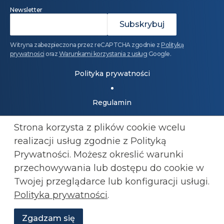
Newsletter
Witryna zabezpieczona przez reCAPTCHA zgodnie z
Polityką
prywatności
oraz
Warunkami korzystania z usług
Google.
Polityka prywatności
Regulamin
Strona korzysta z plików cookie wcelu
Dołącz do Konfederacji: 501 447 977
realizacji usług zgodnie z Polityką
kluby@konfederacja.pl
Prywatności. Możesz okreslić warunki
przechowywania lub
dostępu do cookie w
Kontakt dla mediów: 690 868 101
Twojej przeglądarce lub konfiguracji usługi.
biuro.prasowe@konfederacja.pl
Polityka prywatności
.
Zobacz uproszczoną wersję strony
Zgadzam się