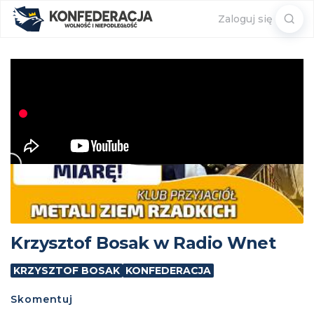
Sear
Zaloguj się
for:
Krzysztof Bosak w Radio Wnet
KRZYSZTOF BOSAK
KONFEDERACJA
Skomentuj