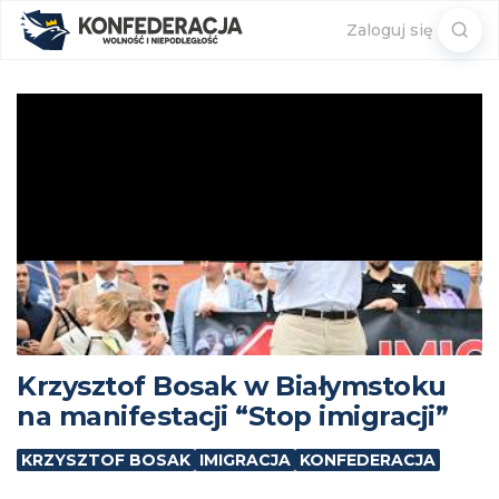
Sear
Zaloguj się
for:
Krzysztof Bosak w Białymstoku
na manifestacji “Stop imigracji”
KRZYSZTOF BOSAK
IMIGRACJA
KONFEDERACJA