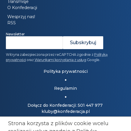
Transmisje
O Konfederacji
Wesprzyj nas!
RSS
Newsletter
Witryna zabezpieczona przez reCAPTCHA zgodnie z
Polityką
prywatności
oraz
Warunkami korzystania z usług
Google.
Polityka prywatności
Regulamin
Dołącz do Konfederacji: 501 447 977
kluby@konfederacja.pl
Strona korzysta z plików cookie wcelu
Kontakt dla mediów: 690 868 101