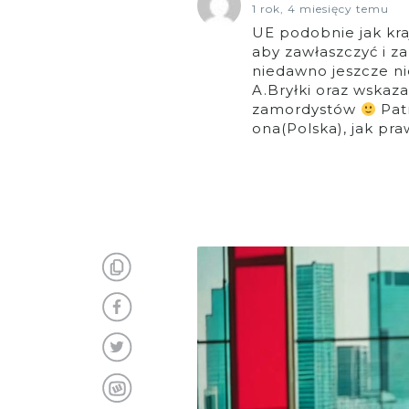
1 rok, 4 miesięcy temu
UE podobnie jak kraj
aby zawłaszczyć i z
niedawno jeszcze ni
A.Bryłki oraz wskaz
zamordystów
Patr
ona(Polska), jak pr