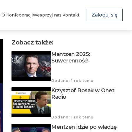
Zaloguj się
i
O Konfederacji
Wesprzyj nas!
Kontakt
Zobacz także:
Mantzen 2025:
Suwerenność!
Dodano: 1 rok temu
Krzysztof Bosak w Onet
Radio
Dodano: 1 rok temu
Mentzen idzie po władzę