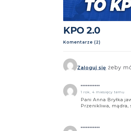
KPO 2.0
Komentarze (2)
żeby mó
Zaloguj się
***********
1 rok, 4 miesięcy temu
Pani Anna Bryłka ja
Przenikliwa, mądra,
***********