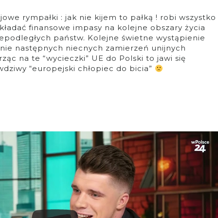
owe rympałki : jak nie kijem to pałką ! robi wszystko
akładać finansowe impasy na kolejne obszary życia
epodległych państw. Kolejne świetne wystąpienie
anie następnych niecnych zamierzeń unijnych
ząc na te “wycieczki” UE do Polski to jawi się
awdziwy “europejski chłopiec do bicia”