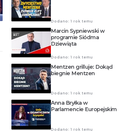
Dodano: 1 rok temu
Marcin Sypniewski w
programie Siódma
Dziewiąta
Dodano: 1 rok temu
Mentzen grilluje: Dokąd
biegnie Mentzen
Dodano: 1 rok temu
Anna Bryłka w
Parlamencie Europejskim
Dodano: 1 rok temu