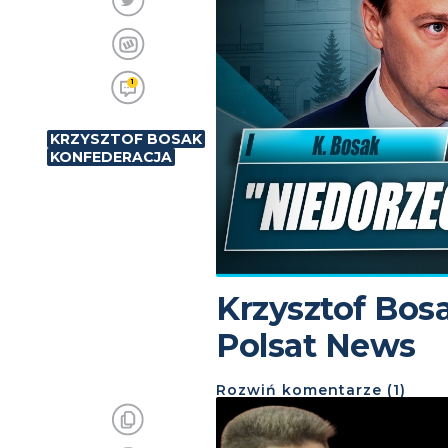
1
KRZYSZTOF BOSAK
KONFEDERACJA
Krzysztof Bos
Polsat News
Rozwiń
komentarze (
1
)