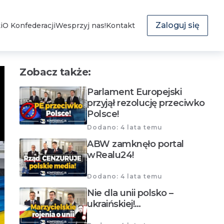
Zaloguj się
i
O Konfederacji
Wesprzyj nas!
Kontakt
Zobacz także:
Parlament Europejski
przyjął rezolucję przeciwko
Polsce!
Dodano: 4 lata temu
ABW zamknęło portal
wRealu24!
Dodano: 4 lata temu
Nie dla unii polsko –
ukraińskiej!…