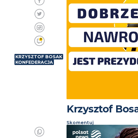
0
KRZYSZTOF BOSAK
KONFEDERACJA
Krzysztof Bos
Skomentuj