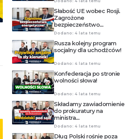
Dodano: 4 lata temu
Słabość UE wobec Rosji.
Zagrożone
bezpieczeństwo…
Dodano: 4 lata temu
Rusza kolejny program
socjalny dla uchodźców!
Dodano: 4 lata temu
Konfederacja po stronie
wolności słowa!
Dodano: 4 lata temu
Składamy zawiadomienie
do prokuratury na
ministra…
Dodano: 4 lata temu
Dług Polski rośnie poza