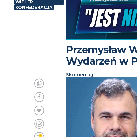
WIPLER
KONFEDERACJA
Przemysław W
Wydarzeń w P
Skomentuj
0