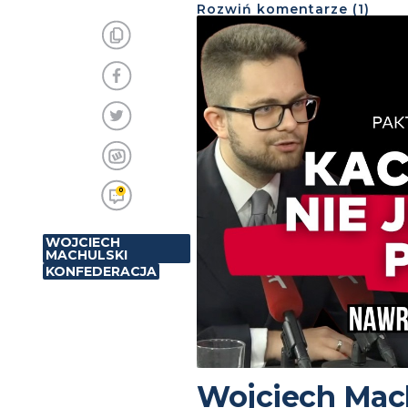
Rozwiń
komentarze (
1
)
0
WOJCIECH
MACHULSKI
KONFEDERACJA
Wojciech Mach