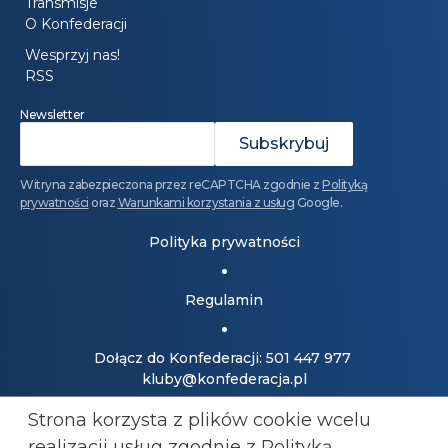
Transmisje
O Konfederacji
Wesprzyj nas!
RSS
Newsletter
Witryna zabezpieczona przez reCAPTCHA zgodnie z
Polityką
prywatności
oraz
Warunkami korzystania z usług
Google.
Polityka prywatności
Regulamin
Dołącz do Konfederacji: 501 447 977
kluby@konfederacja.pl
Strona korzysta z plików cookie wcelu
Kontakt dla mediów: 690 868 101
realizacji usług zgodnie z Polityką