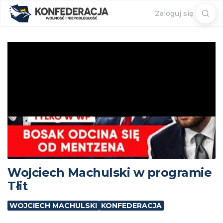
Sear
Zaloguj się
for:
Wojciech Machulski w programie
Tłit
WOJCIECH MACHULSKI
KONFEDERACJA