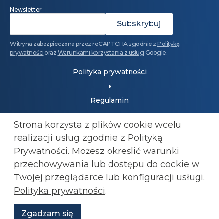
Newsletter
Witryna zabezpieczona przez reCAPTCHA zgodnie z
Polityką
prywatności
oraz
Warunkami korzystania z usług
Google.
Polityka prywatności
Regulamin
Strona korzysta z plików cookie wcelu
Dołącz do Konfederacji: 501 447 977
realizacji usług zgodnie z Polityką
kluby@konfederacja.pl
Prywatności. Możesz okreslić warunki
przechowywania lub
dostępu do cookie w
Kontakt dla mediów: 690 868 101
Twojej przeglądarce lub konfiguracji usługi.
biuro.prasowe@konfederacja.pl
Polityka prywatności
.
Zobacz uproszczoną wersję strony
Zgadzam się