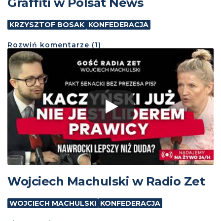
Graffiti w Polsat News
KRZYSZTOF BOSAK
KONFEDERACJA
Rozwiń
komentarze (
1
)
Wojciech Machulski w Radio Zet
WOJCIECH MACHULSKI
KONFEDERACJA