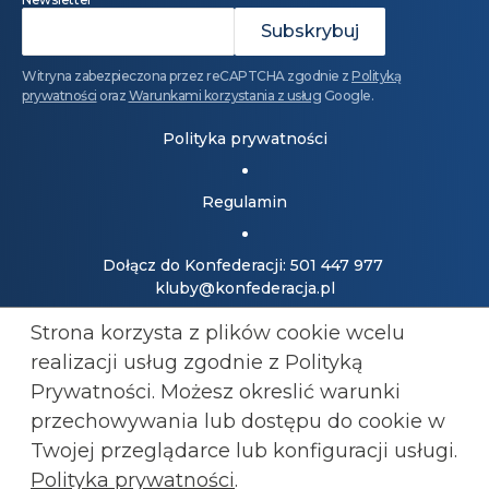
Witryna zabezpieczona przez reCAPTCHA zgodnie z
Polityką
prywatności
oraz
Warunkami korzystania z usług
Google.
Polityka prywatności
Regulamin
Dołącz do Konfederacji: 501 447 977
kluby@konfederacja.pl
Strona korzysta z plików cookie wcelu
Kontakt dla mediów: 690 868 101
realizacji usług zgodnie z Polityką
biuro.prasowe@konfederacja.pl
Prywatności. Możesz okreslić warunki
przechowywania lub
dostępu do cookie w
Zobacz uproszczoną wersję strony
Twojej przeglądarce lub konfiguracji usługi.
Polityka prywatności
.