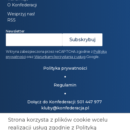
O Konfederacji
Wesprzyj nas!
RSS
Newsletter
Witryna zabezpieczona przez reCAPTCHA zgodnie z
Polityką
prywatności
oraz
Warunkami korzystania z usług
Google.
Polityka prywatności
Regulamin
Dołącz do Konfederacji: 501 447 977
kluby@konfederacja.pl
Strona korzysta z plików cookie wcelu
Kontakt dla mediów: 690 868 101
realizacji usług zgodnie z Polityką