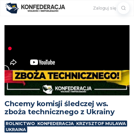
Sear
Zaloguj się
for:
Chcemy komisji śledczej ws.
zboża technicznego z Ukrainy
ROLNICTWO
KONFEDERACJA
KRZYSZTOF MULAWA
UKRAINA