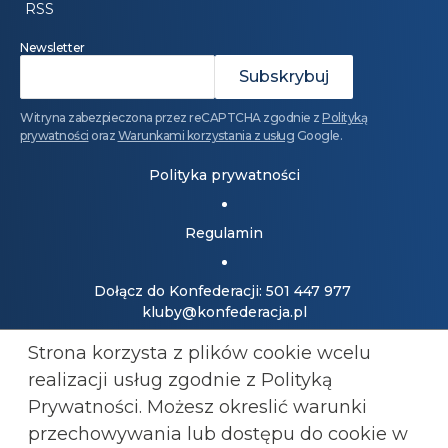
RSS
Newsletter
Witryna zabezpieczona przez reCAPTCHA zgodnie z
Polityką
prywatności
oraz
Warunkami korzystania z usług
Google.
Polityka prywatności
Regulamin
Dołącz do Konfederacji: 501 447 977
kluby@konfederacja.pl
Strona korzysta z plików cookie wcelu
Kontakt dla mediów: 690 868 101
realizacji usług zgodnie z Polityką
biuro.prasowe@konfederacja.pl
Prywatności. Możesz okreslić warunki
przechowywania lub
dostępu do cookie w
Zobacz uproszczoną wersję strony