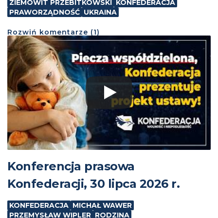
ZIEMOWIT PRZEBITKOWSKI
KONFEDERACJA
PRAWORZĄDNOŚĆ
UKRAINA
Rozwiń
komentarze (
1
)
Konferencja prasowa
Konfederacji, 30 lipca 2026 r.
KONFEDERACJA
MICHAŁ WAWER
PRZEMYSŁAW WIPLER
RODZINA