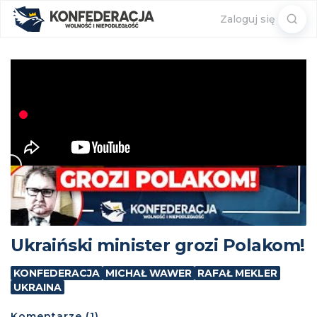
Sear
Zaloguj się
for:
Ukraiński minister grozi Polakom!
KONFEDERACJA
MICHAŁ WAWER
RAFAŁ MEKLER
UKRAINA
Komentarze (1)