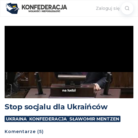
Sear
Zaloguj się
for:
Stop socjalu dla Ukraińców
UKRAINA
KONFEDERACJA
SŁAWOMIR MENTZEN
Komentarze (5)