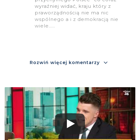
wyraźniej widać, kraju który z
praworządnością nie ma nic
wspólnego a i z demokracją nie
wiele…..
Rozwiń więcej komentarzy