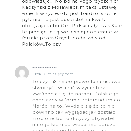
obowiązuje….No bo na kogo “życzenie”
Kaczyński z Morawieckim taką ustawę
wcielili w życie.?-to jest bardzo istotne
pytanie..To jest dość istotna kwota
obciążająca budżet Polski cały czas.Skoro
te pieniądze są wcześniej pobierane w
formie przeróżnych podatków od
Polaków..To czy
**************
1 rok, 6 miesięcy temu
To czy PiS miało prawo taką ustawę
stworzyć i wcielić w życie bez
zwrócenia się do narodu Polskiego
chociażby w formie referendum co
Naród na to…Wydaje się że to nie
powinno tak wyglądać jak zostało
zrobione bo to dotyczy obywateli
innego kraju co więcej nie bardzo
przychylnego Polsce- co coraz