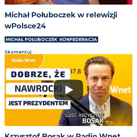
Michał Połuboczek w relewizji
wPolsce24
MICHAŁ POŁUBOCZEK
KONFEDERACJA
Skomentuj
Krzysztof Bosak w Radio Wnet