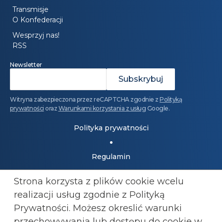
Transmisje
O Konfederacji
Wesprzyj nas!
RSS
Newsletter
Witryna zabezpieczona przez reCAPTCHA zgodnie z
Polityką
prywatności
oraz
Warunkami korzystania z usług
Google.
Polityka prywatności
Regulamin
Strona korzysta z plików cookie wcelu
Dołącz do Konfederacji: 501 447 977
realizacji usług zgodnie z Polityką
kluby@konfederacja.pl
Prywatności. Możesz okreslić warunki
przechowywania lub
dostępu do cookie w