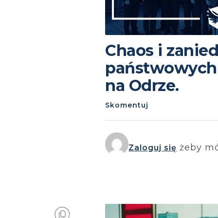
Chaos i zanied
państwowych w
na Odrze.
Skomentuj
żeby mó
Zaloguj się