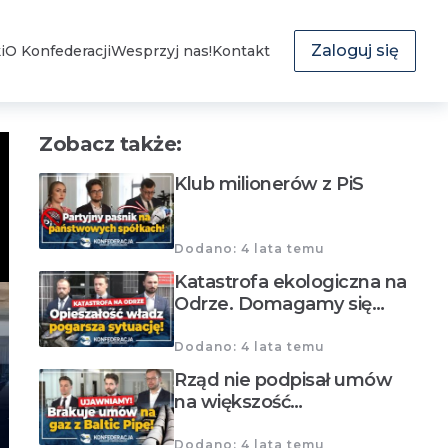
Zaloguj się
i
O Konfederacji
Wesprzyj nas!
Kontakt
Zobacz także:
Klub milionerów z PiS
Dodano: 4 lata temu
Katastrofa ekologiczna na
Odrze. Domagamy się…
Dodano: 4 lata temu
Rząd nie podpisał umów
na większość…
Dodano: 4 lata temu