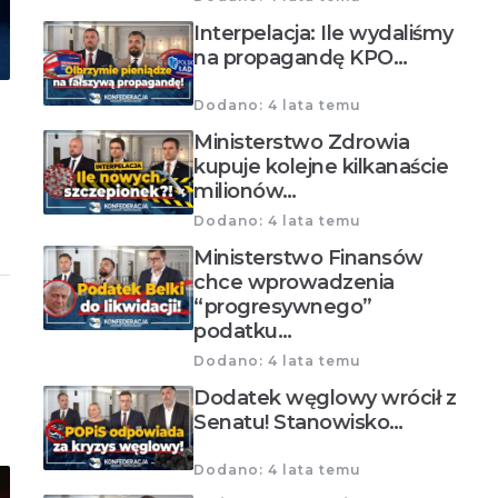
Interpelacja: Ile wydaliśmy
na propagandę KPO…
Dodano: 4 lata temu
Ministerstwo Zdrowia
kupuje kolejne kilkanaście
milionów…
Dodano: 4 lata temu
Ministerstwo Finansów
chce wprowadzenia
“progresywnego”
podatku…
Dodano: 4 lata temu
Dodatek węglowy wrócił z
Senatu! Stanowisko…
Dodano: 4 lata temu