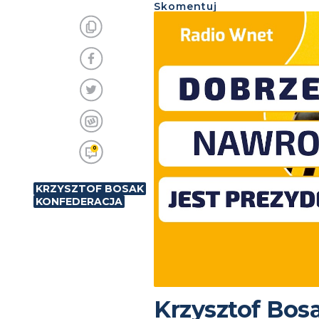
Skomentuj
0
KRZYSZTOF BOSAK
KONFEDERACJA
Krzysztof Bos