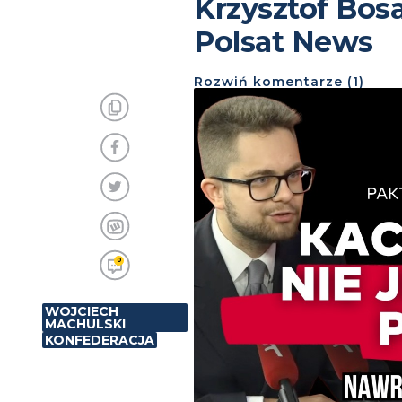
Krzysztof Bos
Polsat News
Rozwiń
komentarze (
1
)
0
WOJCIECH
MACHULSKI
KONFEDERACJA