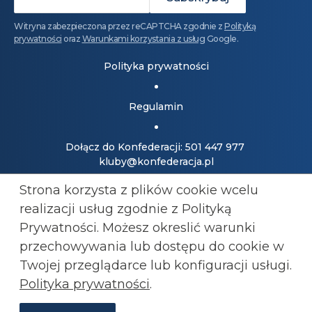
Witryna zabezpieczona przez reCAPTCHA zgodnie z
Polityką
prywatności
oraz
Warunkami korzystania z usług
Google.
Polityka prywatności
Regulamin
Dołącz do Konfederacji: 501 447 977
kluby@konfederacja.pl
Strona korzysta z plików cookie wcelu
Kontakt dla mediów: 690 868 101
realizacji usług zgodnie z Polityką
biuro.prasowe@konfederacja.pl
Prywatności. Możesz okreslić warunki
przechowywania lub
dostępu do cookie w
Zobacz uproszczoną wersję strony
Twojej przeglądarce lub konfiguracji usługi.
Polityka prywatności
.