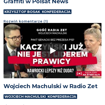
Graffiti w Polsat News
KRZYSZTOF BOSAK
KONFEDERACJA
Rozwiń
komentarze (
1
)
Wojciech Machulski w Radio Zet
WOJCIECH MACHULSKI
KONFEDERACJA