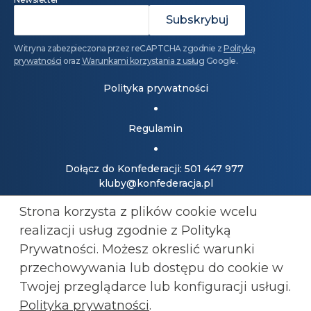
Witryna zabezpieczona przez reCAPTCHA zgodnie z
Polityką
prywatności
oraz
Warunkami korzystania z usług
Google.
Polityka prywatności
Regulamin
Dołącz do Konfederacji: 501 447 977
kluby@konfederacja.pl
Strona korzysta z plików cookie wcelu
Kontakt dla mediów: 690 868 101
realizacji usług zgodnie z Polityką
biuro.prasowe@konfederacja.pl
Prywatności. Możesz okreslić warunki
przechowywania lub
dostępu do cookie w
Zobacz uproszczoną wersję strony
Twojej przeglądarce lub konfiguracji usługi.
Polityka prywatności
.