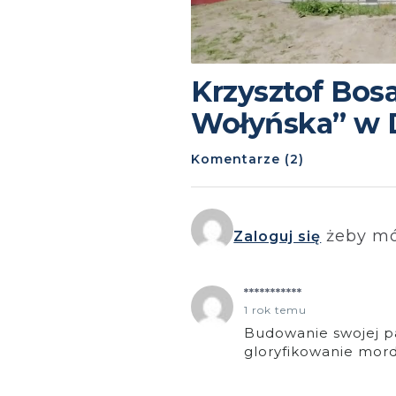
Krzysztof Bo
Wołyńska” w
Komentarze (2)
żeby mó
Zaloguj się
***********
1 rok temu
Budowanie swojej pa
gloryfikowanie mor