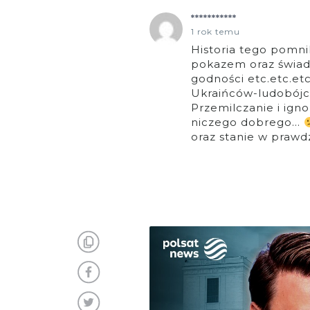
***********
1 rok temu
Historia tego pomni
pokazem oraz świade
godności etc.etc.e
Ukraińców-ludobójcó
Przemilczanie i igno
niczego dobrego…
oraz stanie w prawdzi