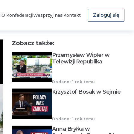
Zaloguj się
i
O Konfederacji
Wesprzyj nas!
Kontakt
Zobacz także:
Przemysław Wipler w
Telewizji Republika
Dodano: 1 rok temu
Krzysztof Bosak w Sejmie
Dodano: 1 rok temu
Anna Bryłka w