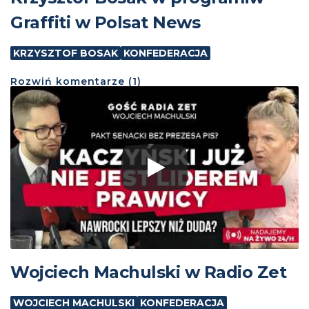
Graffiti w Polsat News
KRZYSZTOF BOSAK
KONFEDERACJA
Rozwiń
komentarze (
1
)
Wojciech Machulski w Radio Zet
WOJCIECH MACHULSKI
KONFEDERACJA