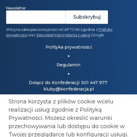
Newsletter
Witryna zabezpieczona przez reCAPTCHA zgodnie z
Polityką
prywatności
oraz
Warunkami korzystania z usług
Google.
Polityka prywatności
Regulamin
Dołącz do Konfederacji: 501 447 977
kluby@konfederacja.pl
Strona korzysta z plików cookie wcelu
Kontakt dla mediów: 690 868 101
realizacji usług zgodnie z Polityką
biuro.prasowe@konfederacja.pl
Prywatności. Możesz okreslić warunki
przechowywania lub
dostępu do cookie w
Zobacz uproszczoną wersję strony
Twojej przeglądarce lub konfiguracji usługi.