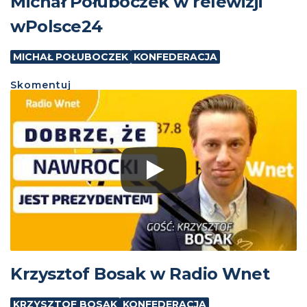
Michał Połuboczek w relewizji
wPolsce24
MICHAŁ POŁUBOCZEK
KONFEDERACJA
Skomentuj
Krzysztof Bosak w Radio Wnet
KRZYSZTOF BOSAK
KONFEDERACJA