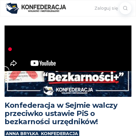
Sear
Zaloguj się
for:
Konfederacja w Sejmie walczy
przeciwko ustawie PiS o
bezkarności urzędników!
ANNA BRYŁKA
KONFEDERACJA