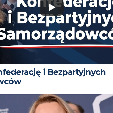
nfederację i Bezpartyjnych
wców