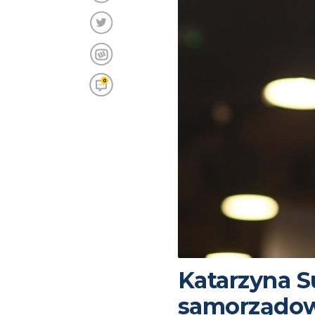
0
Katarzyna 
samorządow