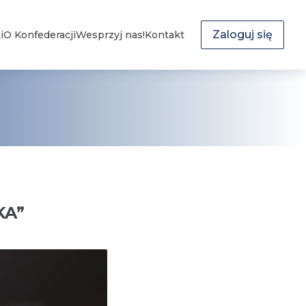
Zaloguj się
i
O Konfederacji
Wesprzyj nas!
Kontakt
KA
”