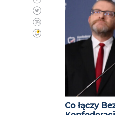
0
Co łączy B
Konfederac