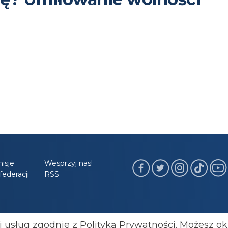
isje
Wesprzyj nas!
ederacji
RSS
ji usług zgodnie z Polityką Prywatności. Możesz ok
federacji: 501 447 977
kluby@konfederacja.pl
Kontakt dl