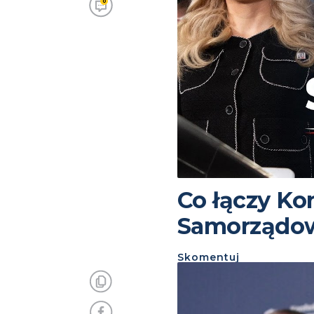
0
Co łączy Ko
Samorządo
Skomentuj