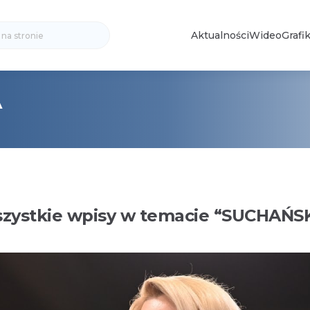
Search
Aktualności
Wideo
Grafik
for:
A
zystkie wpisy w temacie “
SUCHAŃS