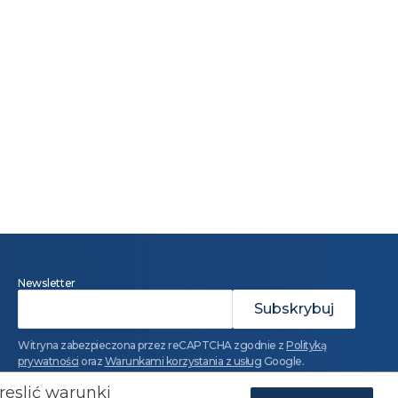
Newsletter
Witryna zabezpieczona przez reCAPTCHA zgodnie z
Polityką
prywatności
oraz
Warunkami korzystania z usług
Google.
reslić warunki
a mediów: 690 868 101
biuro.prasowe@konfederacja.pl