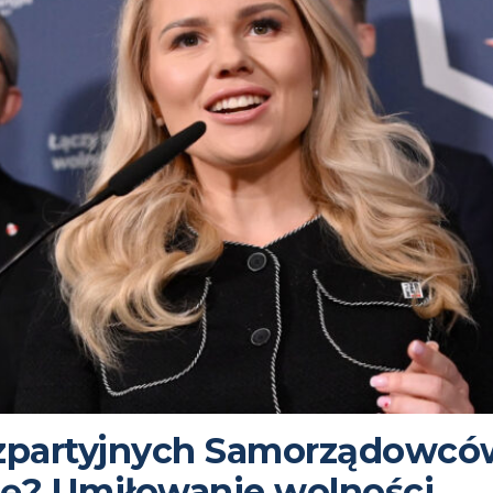
ezpartyjnych Samorządowców
ję? Umiłowanie wolności