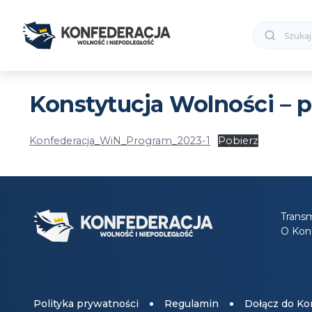
Konstytucja Wolności – 
Konfederacja_WiN_Program_2023-1
Pobierz
Transm
O Konf
Polityka prywatności
Regulamin
Dołącz do Kon