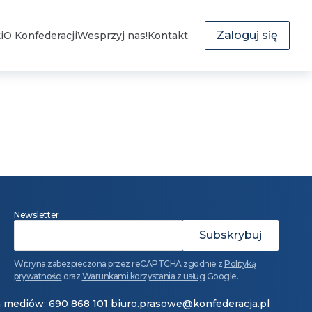
Zaloguj się
i
O Konfederacji
Wesprzyj nas!
Kontakt
Newsletter
Witryna zabezpieczona przez reCAPTCHA zgodnie z
Polityką
prywatności
oraz
Warunkami korzystania z usług
Google.
a mediów: 690 868 101
biuro.prasowe@konfederacja.pl