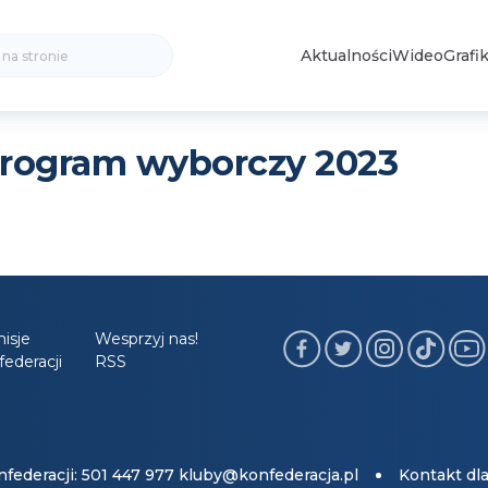
Search
Aktualności
Wideo
Grafik
for:
program wyborczy 2023
isje
Wesprzyj nas!
ederacji
RSS
federacji: 501 447 977
kluby@konfederacja.pl
Kontakt dl