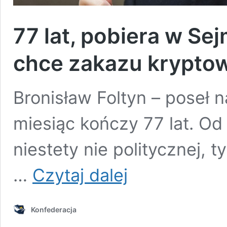
77 lat, pobiera w Se
chce zakazu kryptow
Bronisław Foltyn – poseł 
miesiąc kończy 77 lat. Od 
niestety nie politycznej, t
77
…
Czytaj dalej
lat,
pobiera
w
Konfederacja
Sejmie
wypłatę